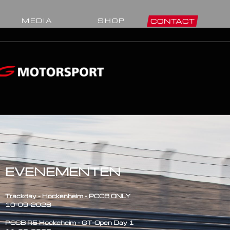
MEDIA
SHOP
CONTACT
EVENEMENTEN
Trackday - Hockenheim - PCCB ONLY
10-09-2026
PCCB R5 Hockeheim - GT-Open Day 1