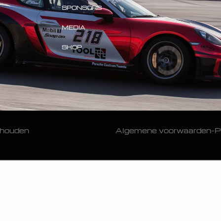
SPONSORS
MEDIA
SHOP
ehouden
Algemene voorwaarden
-
P