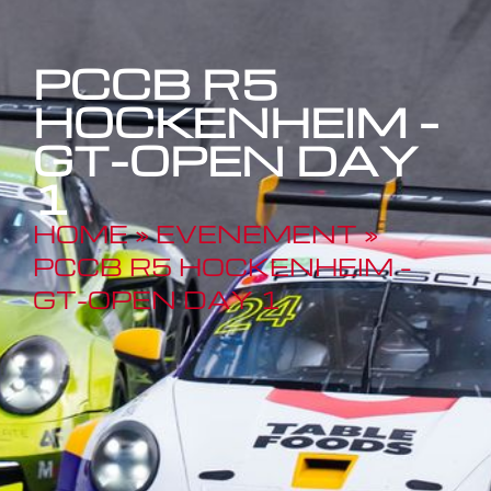
PCCB R5
HOCKENHEIM –
GT-OPEN DAY
1
HOME
»
EVENEMENT
»
PCCB R5 HOCKENHEIM –
GT-OPEN DAY 1